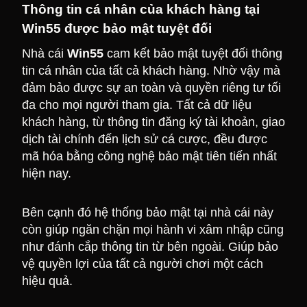
Thông tin cá nhân của khách hàng tại
Win55 được bảo mật tuyệt đối
Nhà cái
Win55
cam kết bảo mật tuyệt đối thông
tin cá nhân của tất cả khách hàng. Nhờ vậy mà
đảm bảo được sự an toàn và quyền riêng tư tối
đa cho mọi người tham gia. Tất cả dữ liệu
khách hàng, từ thông tin đăng ký tài khoản, giao
dịch tài chính đến lịch sử cá cược, đều được
mã hóa bằng công nghệ bảo mật tiên tiến nhất
hiện nay.
Bên cạnh đó hệ thống bảo mật tại nhà cái này
còn giúp ngăn chặn mọi hành vi xâm nhập cũng
như đánh cắp thông tin từ bên ngoài. Giúp bảo
vệ quyền lợi của tất cả người chơi một cách
hiệu quả.