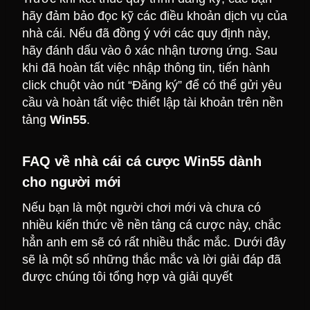
hãy đảm bảo đọc kỹ các điều khoản dịch vụ của
nhà cái. Nếu đã đồng ý với các quy định này,
hãy đánh dấu vào ô xác nhận tương ứng. Sau
khi đã hoàn tất việc nhập thông tin, tiến hành
click chuột vào nút “Đăng ký” để có thể gửi yêu
cầu và hoàn tất việc thiết lập tài khoản trên nền
tảng
Win55
.
FAQ về nhà cái cá cược Win55 dành
cho người mới
Nếu bạn là một người chơi mới và chưa có
nhiều kiến thức về nền tảng cá cược này, chắc
hẳn anh em sẽ có rất nhiều thắc mắc. Dưới đây
sẽ là một số những thắc mắc và lời giải đáp đã
được chúng tôi tổng hợp và giải quyết