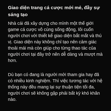
Giao diện trang cá cược mới mẻ, đầy sự
sáng tạo
Nhà cái đã xây dựng cho mình một thế giới
game cá cược vô cùng sống động, lôi cuốn
người chơi với thiết kế giao diện bắt mắt và thú
vị. Giao diện này không chỉ tạo nên cảm giác
thoải mái mà còn giúp cho từng thao tác của
người chơi tại đây trở nên dễ dàng và mượt mà
hơn.
Dù bạn có đang là người mới tham gia hay đã
có nhiều kinh nghiệm. Thì việc tương tác với hệ
thống này đều mang lại sự thuận tiện tối đa,
người chơi sẽ không gặp phải bất kỳ khó khăn
nào.