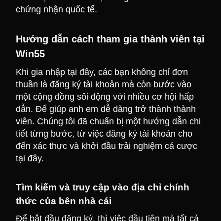
chứng nhận quốc tế.
Hướng dẫn cách tham gia thành viên tại
Win55
Khi gia nhập tại đây, các bạn không chỉ đơn
thuần là đăng ký tài khoản mà còn bước vào
một cộng đồng sôi động với nhiều cơ hội hấp
dẫn. Để giúp anh em dễ dàng trở thành thành
viên. Chúng tôi đã chuẩn bị một hướng dẫn chi
tiết từng bước, từ việc đăng ký tài khoản cho
đến xác thực và khởi đầu trải nghiệm cá cược
tại đây.
Tìm kiếm và truy cập vào địa chỉ chính
thức của bên nhà cái
Để bắt đầu đăng ký, thì việc đầu tiên mà tất cả