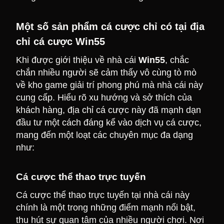
Một số sản phẩm cá cược chỉ có tại địa
chỉ cá cược Win55
Khi được giới thiệu về nhà cái
Win55
, chắc
chắn nhiều người sẽ cảm thấy vô cùng tò mò
về kho game giải trí phong phú mà nhà cái này
cung cấp. Hiểu rõ xu hướng và sở thích của
khách hàng, địa chỉ cá cược này đã mạnh dạn
đầu tư một cách đáng kể vào dịch vụ cá cược,
mang đến một loạt các chuyên mục đa dạng
như:
Cá cược thể thao trực tuyến
Cá cược thể thao trực tuyến tại nhà cái này
chính là một trong những điểm mạnh nổi bật,
thu hút sự quan tâm của nhiều người chơi. Nơi