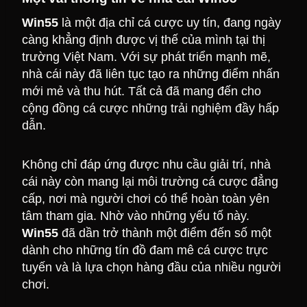
Win55
là một địa chỉ cá cược uy tín, đang ngày
càng khẳng định được vị thế của mình tại thị
trường Việt Nam. Với sự phát triển mạnh mẽ,
nhà cái này đã liên tục tạo ra những điểm nhấn
mới mẻ và thu hút. Tất cả đã mang đến cho
cộng đồng cá cược những trải nghiệm đầy hấp
dẫn.
Không chỉ đáp ứng được nhu cầu giải trí, nhà
cái này còn mang lại môi trường cá cược đẳng
cấp, nơi mà người chơi có thể hoàn toàn yên
tâm tham gia. Nhờ vào những yếu tố này.
Win55
đã dần trở thành một điểm đến số một
dành cho những tín đồ đam mê cá cược trực
tuyến và là lựa chọn hàng đầu của nhiều người
chơi.