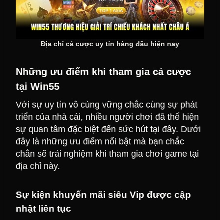
Địa chỉ cá cược uy tín hàng đầu hiện nay
Những ưu điểm khi tham gia cá cược
tại Win55
Với sự uy tín vô cùng vững chắc cùng sự phát
triển của nhà cái, nhiều người chơi đã thể hiện
sự quan tâm đặc biệt đến sức hút tại đây. Dưới
đây là những ưu điểm nổi bật mà bạn chắc
chắn sẽ trải nghiệm khi tham gia chơi game tại
địa chỉ này.
Sự kiện khuyến mãi siêu Vip được cập
nhật liên tục