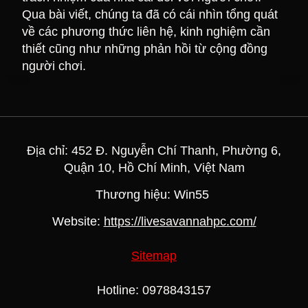
Qua bài viết, chúng ta đã có cái nhìn tổng quát
về các phương thức liên hệ, kinh nghiệm cần
thiết cũng như những phản hồi từ cộng đồng
người chơi.
Địa chỉ: 452 Đ. Nguyễn Chí Thanh, Phường 6,
Quận 10, Hồ Chí Minh, Việt Nam
Thương hiệu: Win55
Website:
https://livesavannahpc.com/
Sitemap
Hotline: 0978843157