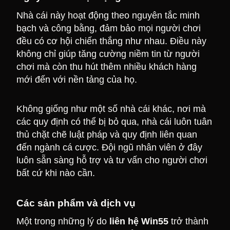
Nhà cái này hoạt động theo nguyên tắc minh
bạch và công bằng, đảm bảo mọi người chơi
đều có cơ hội chiến thắng như nhau. Điều này
không chỉ giúp tăng cường niềm tin từ người
chơi mà còn thu hút thêm nhiều khách hàng
mới đến với nền tảng của họ.
Không giống như một số nhà cái khác, nơi mà
các quy định có thể bị bỏ qua, nhà cái luôn tuân
thủ chặt chẽ luật pháp và quy định liên quan
đến ngành cá cược. Đội ngũ nhân viên ở đây
luôn sẵn sàng hỗ trợ và tư vấn cho người chơi
bất cứ khi nào cần.
Các sản phẩm và dịch vụ
Một trong những lý do
liên hệ Win55
trở thành